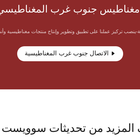
الاتصال جنوب غرب المغناطيسية

لمزيد من تحديثات سوويست م