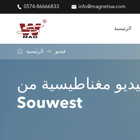

0574-86666833

info@magnetsw.com
الرئيسية

فيديو
الرئيسية
ديو مغناطيسية من
Souwest