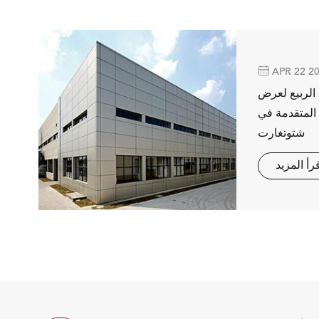

APR 22 2
 الربيع لعرض
المتقدمة في
شتوتغارت