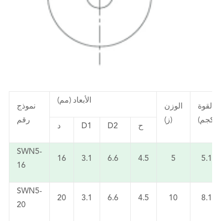
الأبعاد (مم)
القوة
الوزن
نموذج
(كجم)
(ز)
رقم
ح
D2
D1
د
SWN5-
16
3.1
6.6
4.5
5
5.1
16
SWN5-
20
3.1
6.6
4.5
10
8.1
20