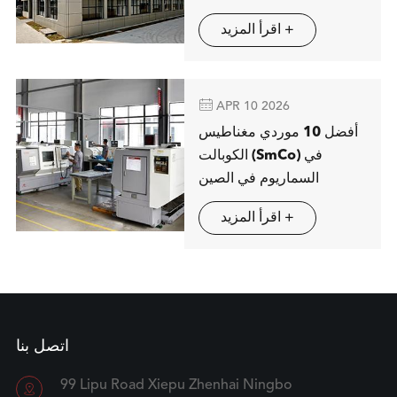
شتوتغارت
اقرأ المزيد +

APR 10 2026
أفضل 10 موردي مغناطيس
الكوبالت (SmCo) في
السماريوم في الصين
اقرأ المزيد +
اتصل بنا
99 Lipu Road Xiepu Zhenhai Ningbo
