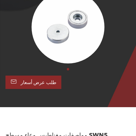

طلب عرض أسعار
مواصفات مغناطيس وعاء مسطح SWN5