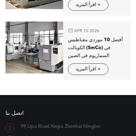
اقرأ المزيد +

APR 10 2026
أفضل 10 موردي مغناطيس
الكوبالت (SmCo) في
السماريوم في الصين
اقرأ المزيد +
اتصل بنا
99 Lipu Road Xiepu Zhenhai Ningbo
