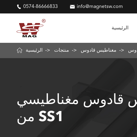

0574-86666833

info@magnetsw.com
الرئيسية

مغناطيس قادوس
منتجات
الرئيسية
 قادوس مغناطيسي
من SS1