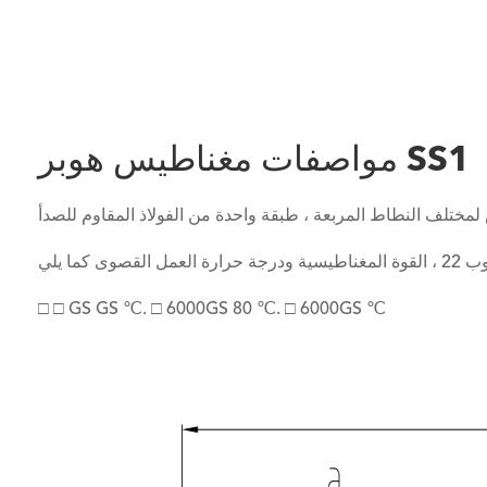
مواصفات مغناطيس هوبر SS1
□ □ GS GS ℃. □ 6000GS 80 ℃. □ 6000GS ℃