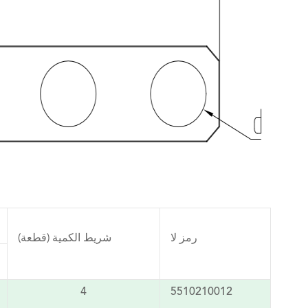
رمز لا
شريط الكمية (قطعة)
4
5510210012