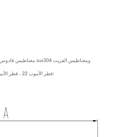
مغناطيس قادوس لمختلف النطاط المربعة ، طبقة واحدة من الفولاذ المقاوم للصدأ sus304 ومغناطيس الفريت
قطر الأنبوب 22 ، قطر الأنبوب 22 ، القوة المغناطيسية ودرجة حرارة العمل القصوى كما يلي: