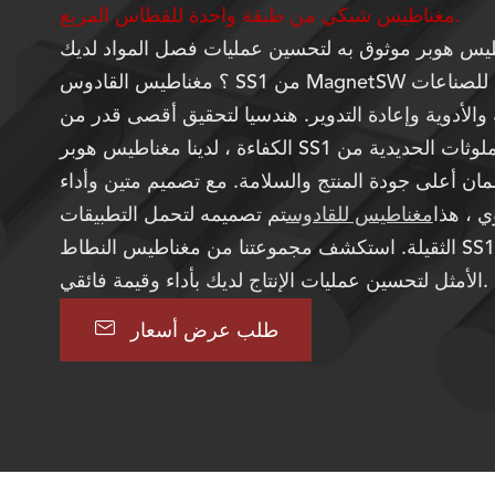
مغناطيس شبكي من طبقة واحدة للقطاس المربع.
س هوبر موثوق به لتحسين عمليات فصل المواد لديك
؟ مغناطيس القادوس SS1 من MagnetSW هو الحل المثالي للصناعات
 والأدوية وإعادة التدوير. هندسيا لتحقيق أقصى قدر من
الكفاءة ، لدينا مغناطيس هوبر SS1 التقاط فعال الملوثات الحديدية من
ضمان أعلى جودة المنتج والسلامة. مع تصميم متين وأداء
 ، هذا
مغناطيس للقادوس
تم تصميمه لتحمل التطبيقات
الثقيلة. استكشف مجموعتنا من مغناطيس النطاط SS1 واكتشف الحل
الأمثل لتحسين عمليات الإنتاج لديك بأداء وقيمة فائقي.

طلب عرض أسعار