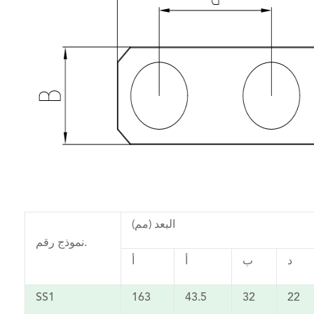
البعد (مم)
نموذج رقم.
د
ب
أ
أ
SS1
163
43.5
32
22