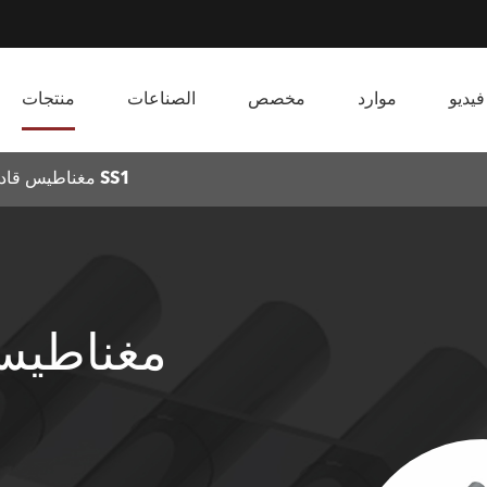
فيديو
موارد
مخصص
الصناعات
منتجات
مغناطيس قادوس SS1
مغناطيس