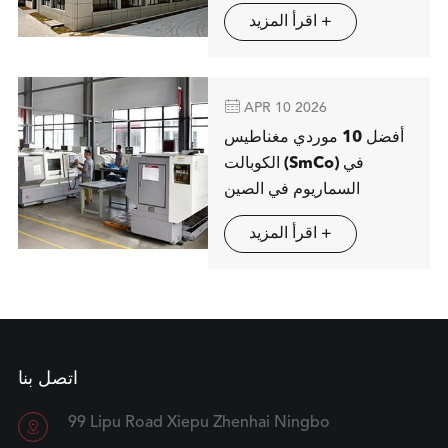
شتوتغارت
اقرأ المزيد +

APR 10 2026
أفضل 10 موردي مغناطيس
الكوبالت (SmCo) في
السماريوم في الصين
اقرأ المزيد +
اتصل بنا
99 Lipu Road Xiepu Zhenhai Ningbo
