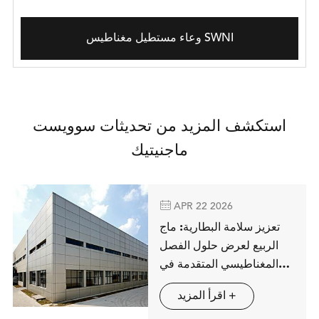
وعاء مستطيل مغناطيس SWNI
استكشف المزيد من تحديثات سوويست
ماجنيتيك

APR 22 2026
تعزيز سلامة البطارية: ماج
الربيع لعرض حلول الفصل
المغناطيسي المتقدمة في
شتوتغارت
اقرأ المزيد +