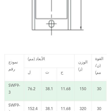
القوة
الأبعاد (مم)
الوزن
نموذج
(ن/
(ز)
رقم
ح
ث
ل
مم)
SWF9-
76.2
38.1
11.68
150
30
3
SWF9-
152.4
38.1
11.68
320
30