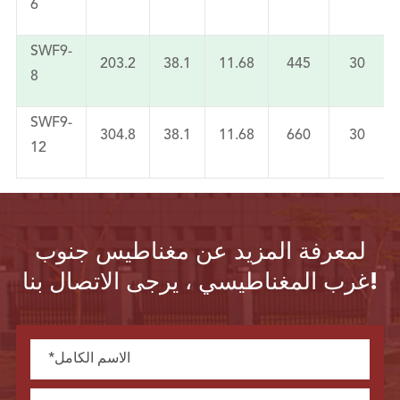
6
SWF9-
203.2
38.1
11.68
445
30
8
SWF9-
304.8
38.1
11.68
660
30
12
لمعرفة المزيد عن مغناطيس جنوب
غرب المغناطيسي ، يرجى الاتصال بنا!