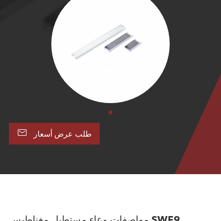

طلب عرض أسعار
مواصفات وعاء مستطيل مغناطيس SWF9