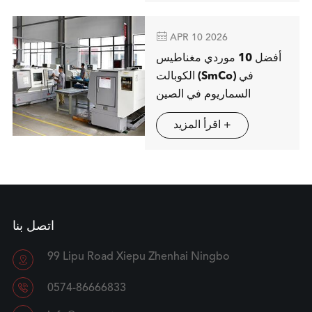

APR 10 2026
أفضل 10 موردي مغناطيس
الكوبالت (SmCo) في
السماريوم في الصين
اقرأ المزيد +
اتصل بنا
99 Lipu Road Xiepu Zhenhai Ningbo


0574-86666833