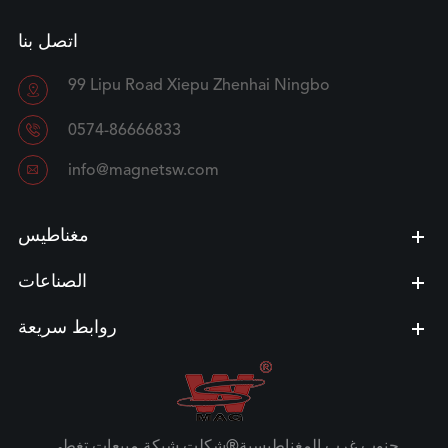
اتصل بنا
99 Lipu Road Xiepu Zhenhai Ningbo


0574-86666833

info@magnetsw.com
مغناطيس
الصناعات
روابط سريعة
جنوب غرب المغناطيسية®شكلت شبكة مبيعات تغطي