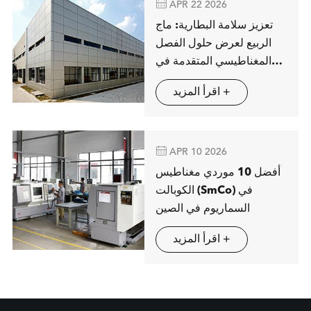

APR 22 2026
تعزيز سلامة البطارية: ماج
الربيع لعرض حلول الفصل
المغناطيسي المتقدمة في
شتوتغارت
اقرأ المزيد +

APR 10 2026
أفضل 10 موردي مغناطيس
الكوبالت (SmCo) في
السماريوم في الصين
اقرأ المزيد +