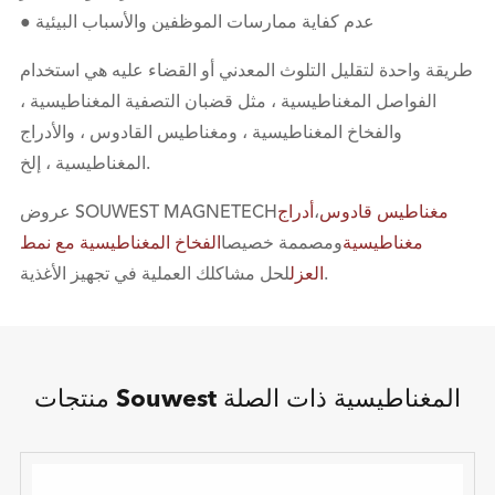
● عدم كفاية ممارسات الموظفين واﻷسباب البيئية
طريقة واحدة لتقليل التلوث المعدني أو القضاء عليه هي استخدام
الفواصل المغناطيسية ، مثل قضبان التصفية المغناطيسية ،
والفخاخ المغناطيسية ، ومغناطيس القادوس ، والأدراج
المغناطيسية ، إلخ.
مغناطيس قادوس
،
أدراج
عروض SOUWEST MAGNETECH
مغناطيسية
ومصممة خصيصا
الفخاخ المغناطيسية مع نمط
لحل مشاكلك العملية في تجهيز الأغذية.
العزل
منتجات Souwest المغناطيسية ذات الصلة