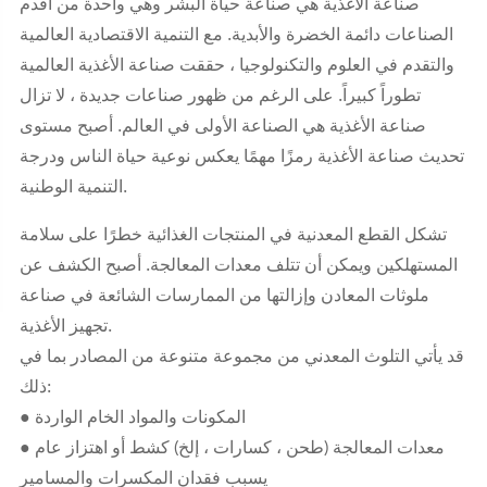
صناعة الأغذية هي صناعة حياة البشر وهي واحدة من أقدم
الصناعات دائمة الخضرة والأبدية. مع التنمية الاقتصادية العالمية
والتقدم في العلوم والتكنولوجيا ، حققت صناعة الأغذية العالمية
تطوراً كبيراً. على الرغم من ظهور صناعات جديدة ، لا تزال
صناعة الأغذية هي الصناعة الأولى في العالم. أصبح مستوى
تحديث صناعة الأغذية رمزًا مهمًا يعكس نوعية حياة الناس ودرجة
التنمية الوطنية.
تشكل القطع المعدنية في المنتجات الغذائية خطرًا على سلامة
المستهلكين ويمكن أن تتلف معدات المعالجة. أصبح الكشف عن
ملوثات المعادن وإزالتها من الممارسات الشائعة في صناعة
تجهيز الأغذية.
قد يأتي التلوث المعدني من مجموعة متنوعة من المصادر بما في
ذلك:
● المكونات والمواد الخام الواردة
● معدات المعالجة (طحن ، كسارات ، إلخ) كشط أو اهتزاز عام
يسبب فقدان المكسرات والمسامير